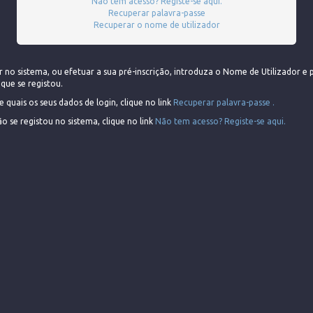
Não tem acesso? Registe-se aqui.
Recuperar palavra-passe
Recuperar o nome de utilizador
r no sistema, ou efetuar a sua pré-inscrição, introduza o Nome de Utilizador e 
que se registou.
 quais os seus dados de login, clique no link
Recuperar palavra-passe .
ão se registou no sistema, clique no link
Não tem acesso? Registe-se aqui.